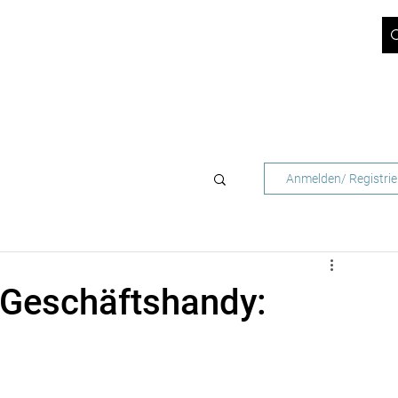
ICT-BLOG
JOBS
ÜBER UNS
SUPPORT
KONTAKT
 NETZBETREIBER
FÜR GESCHÄFTSKUNDEN
Anmelden/ Registrie
 Geschäftshandy: