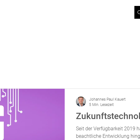
ICT-BLOG
JOBS
ÜBER UNS
SUPPORT
KONTAKT
 NETZBETREIBER
FÜR GESCHÄFTSKUNDEN
Johannes Paul Kauert
5 Min. Lesezeit
Zukunftstechno
Seit der Verfügbarkeit 2019 
beachtliche Entwicklung hing