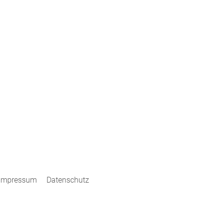
INFO
DOWNLOAD
MEDIACOM Solutions AG
UNTERNEHMENSPRÄSENTATION
BERNSTRASSE 88
COMPANY PRESENTATION
CH-8953 DIETIKON
Impressum
Datenschutz