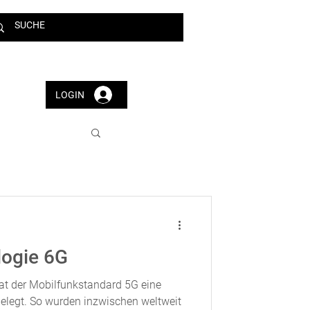
LOGIN
logie 6G
hat der Mobilfunkstandard 5G eine
elegt. So wurden inzwischen weltweit