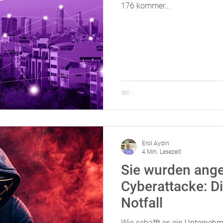
176 kommer...
Erol Aydin
4 Min. Lesezeit
Sie wurden ange
Cyberattacke: Di
Notfall
Wie schafft es ein Unternehm