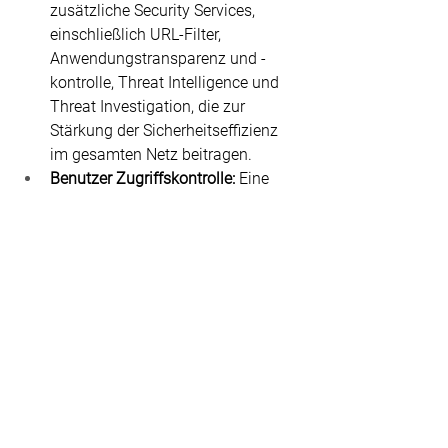
zusätzliche Security Services, 
einschließlich URL-Filter, 
Anwendungstransparenz und -
kontrolle, Threat Intelligence und 
Threat Investigation, die zur 
Stärkung der Sicherheitseffizienz 
im gesamten Netz beitragen.
Benutzer Zugriffskontrolle:
 Eine 
TLS-/SSL-Entschlüsselungslösung 
sollte in der Lage sein, 
Authentifizierungs- und 
Autorisierungsrichtlinien 
durchzusetzen, um unnötige 
Zugriffe einzuschränken, 
Zugriffsinformationen zu 
protokollieren und die Möglichkeit 
zu bieten, verschiedene 
Sicherheitsrichtlinien auf 
Grundlage von Benutzer- und 