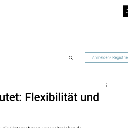
ICT-BLOG
JOBS
ÜBER UNS
SUPPORT
KONTAKT
 NETZBETREIBER
FÜR GESCHÄFTSKUNDEN
Anmelden/ Registrie
et: Flexibilität und