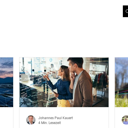
ICT-BLOG
JOBS
ÜBER UNS
SUPPORT
KONTAKT
 NETZBETREIBER
FÜR GESCHÄFTSKUNDEN
Johannes Paul Kauert
4 Min. Lesezeit