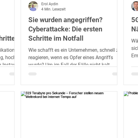
Erol Aydin
4 Min. Lesezeit
Sie wurden angegriffen?
5G
Cyberattacke: Die ersten
N
ritten
Schritte im Notfall
Wäh
si
ikation
Wie schafft es ein Unternehmen, schnell zu
Em
ig, hoch
reagieren, wenn es Opfer eines Angriffs
Ein
 Instant
wurde? Um im Fall der Fälle nicht kalt
erwischt zu...