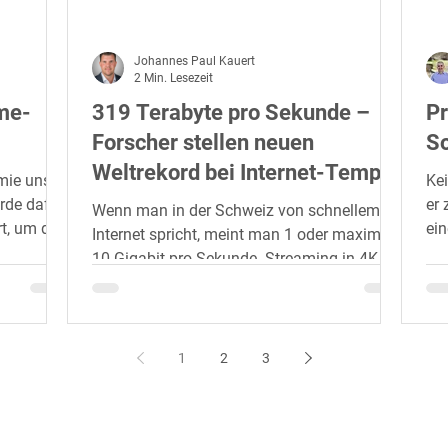
Johannes Paul Kauert
2 Min. Lesezeit
me-
319 Terabyte pro Sekunde –
Pr
Forscher stellen neuen
So
Weltrekord bei Internet-Tempo
mie unser
Kei
auf
urde dafür
er 
Wenn man in der Schweiz von schnellem
rt, um den
ein
Internet spricht, meint man 1 oder maximal
"Tr
10 Gigabit pro Sekunde. Streaming in 4K
oder grosse Vide...
1
2
3