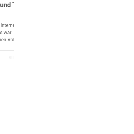
e und TV
 Internet
as war
men VoIP,
INFO
DOWNLOAD