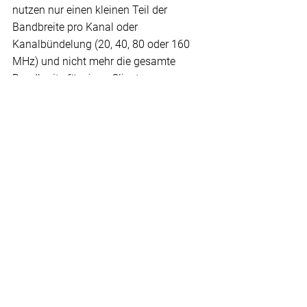
nutzen nur einen kleinen Teil der 
Bandbreite pro Kanal oder 
Kanalbündelung (20, 40, 80 oder 160 
MHz) und nicht mehr die gesamte 
Bandbreite für einen Client.
Der Access Point kann einem Client 
eine oder mehrere RUs zuweisen, je 
nachdem welche Bandbreite der Client 
anfordert. Wireless LAN ist zwar nach 
wie vor ein "shared Medium", doch mit 
Wi-Fi 6 können deutlich mehr Clients 
mit dem Access Point kommunizieren. 
Das ermöglicht eine zuverlässigere 
Übertragung bei Echtzeit-Anwendungen.
Zur Echtzeitfähigkeit gehört auch ein 
Seamless Handover zwischen den 
einzelnen WLAN-Zellen. Wie sieht es 