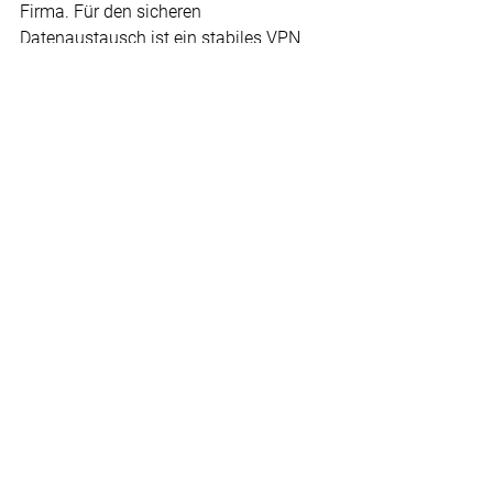
Firma. Für den sicheren 
Datenaustausch ist ein stabiles VPN 
zentrale Voraussetzung.
Sicherheit und Zuverlässigkeit sind die 
obersten Gebote von VPN. Mit einem 
verschlüsselten VPN verbinden Sie 
nationale und internationale 
Firmenstandorte in einer 
vereinheitlichten 
Kommunikationsstruktur.
Digitalisierung
Netzwerk
ICT Blog
Netzwerk