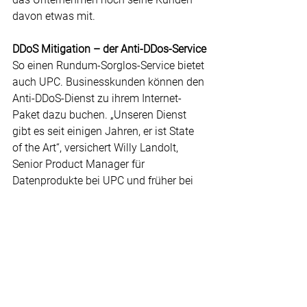
davon etwas mit.
DDoS Mitigation – der Anti-DDos-Service
So einen Rundum-Sorglos-Service bietet 
auch UPC. Businesskunden können den 
Anti-DDoS-Dienst zu ihrem Internet-
Paket dazu buchen. „Unseren Dienst 
gibt es seit einigen Jahren, er ist State 
of the Art“, versichert Willy Landolt, 
Senior Product Manager für 
Datenprodukte bei UPC und früher bei 
einer Sicherheitsfirma tätig. Der Kunde 
müsse nichts machen, die Erkennung 
und Abwehr eines Angriffs geschehe 
vollautomatisch in einem der UPC-
Rechenzentren mit der führenden 
Technologie von Arbor. Über ein Web-
Portal ist der Kunde stets informiert, ob 